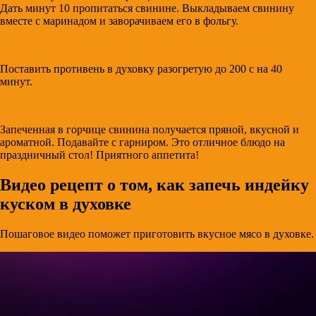
Дать минут 10 пропитаться свинине. Выкладываем свинину
вместе с маринадом и заворачиваем его в фольгу.
Поставить противень в духовку разогретую до 200 с на 40
минут.
Запеченная в горчице свинина получается пряной, вкусной и
ароматной. Подавайте с гарниром. Это отличное блюдо на
праздничный стол! Приятного аппетита!
Видео рецепт о том, как запечь индейку
куском в духовке
Пошаговое видео поможет приготовить вкусное мясо в духовке.