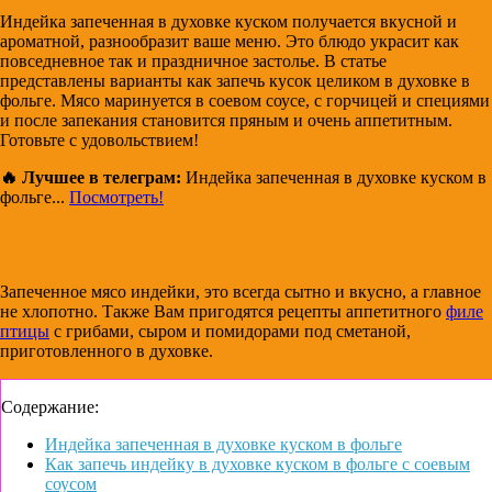
Индейка запеченная в духовке куском получается вкусной и
ароматной, разнообразит ваше меню. Это блюдо украсит как
повседневное так и праздничное застолье. В статье
представлены варианты как запечь кусок целиком в духовке в
фольге. Мясо маринуется в соевом соусе, с горчицей и специями
и после запекания становится пряным и очень аппетитным.
Готовьте с удовольствием!
🔥 Лучшее в телеграм:
Индейка запеченная в духовке куском в
фольге...
Посмотреть!
Запеченное мясо индейки, это всегда сытно и вкусно, а главное
не хлопотно. Также Вам пригодятся рецепты аппетитного
филе
птицы
с грибами, сыром и помидорами под сметаной,
приготовленного в духовке.
Содержание:
Индейка запеченная в духовке куском в фольге
Как запечь индейку в духовке куском в фольге с соевым
соусом