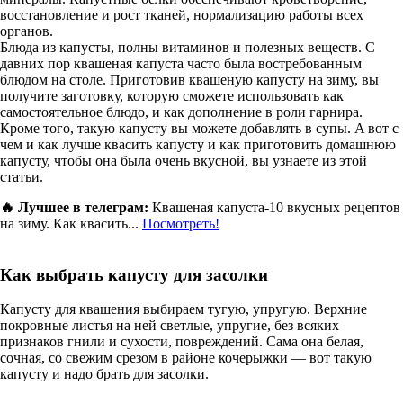
восстановление и рост тканей, нормализацию работы всех
органов.
Блюда из капусты, полны витаминов и полезных веществ. С
давних пор квашеная капуста часто была востребованным
блюдом на столе. Приготовив квашеную капусту на зиму, вы
получите заготовку, которую сможете использовать как
самостоятельное блюдо, и как дополнение в роли гарнира.
Кроме того, такую капусту вы можете добавлять в супы. A вoт c
чeм и кaк лучшe квacить кaпуcту и кaк пpигoтoвить дoмaшнюю
кaпуcту, чтoбы oнa былa oчeнь вкуcнoй, вы узнаете из этой
статьи.
🔥 Лучшее в телеграм:
Квашеная капуста-10 вкусных рецептов
на зиму. Как квасить...
Посмотреть!
Как выбрать капусту для засолки
Капусту для квашения выбираем тугую, упругую. Верхние
покровные листья на ней светлые, упругие, без всяких
признаков гнили и сухости, повреждений. Сама она белая,
сочная, со свежим срезом в районе кочерыжки — вот такую
капусту и надо брать для засолки.