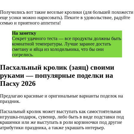
Получились вот такие веселые кролики (для большей похожести
еще усики можно нарисовать). Пеките в удовольствие, радуйте
семью и приятного аппетита!
На заметку
Секрет удачного теста — все продукты должны быть
комнатной температуры. Лучше заранее достать
сметану и яйца из холодильника, что бы они
согрелись.
Пасхальный кролик (заяц) своими
руками — популярные поделки на
Пасху 2026
Предлагаю красивые и оригинальные варианты поделок на
праздник.
Пасхальный кролик может выступать как самостоятельная
игрушка-подарок, сувенир, либо быть в виде подставки под
крашенки или же выступать в роли корзиночки под другие
атрибутики праздника, а также украшать интерьер.