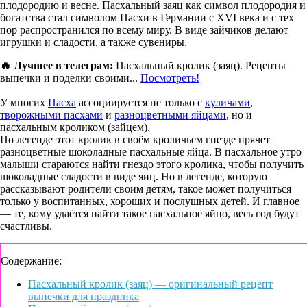
плодородию и весне. Пасхальный заяц как символ плодородия и
богатства стал символом Пасхи в Германии с XVI века и с тех
пор распространился по всему миру. В виде зайчиков делают
игрушки и сладости, а также сувениры.
🔥 Лучшее в телеграм:
Пасхальный кролик (заяц). Рецепты
выпечки и поделки своими...
Посмотреть!
У многих
Пасха
ассоциируется не только с
куличами
,
творожными пасхами
и
разноцветными яйцами
, но и
пасхальным кроликом (зайцем).
По легенде этот кролик в своём кроличьем гнезде прячет
разноцветные шоколадные пасхальные яйца. В пасхальное утро
малыши стараются найти гнездо этого кролика, чтобы получить
шоколадные сладости в виде яиц. Но в легенде, которую
рассказывают родители своим детям, такое может получиться
только у воспитанных, хороших и послушных детей. И главное
— те, кому удаётся найти такое пасхальное яйцо, весь год будут
счастливы.
Содержание:
Пасхальный кролик (заяц) — оригинальный рецепт
выпечки для праздника