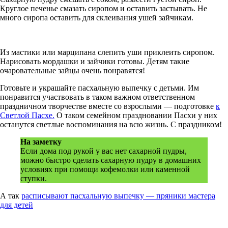
Круглое печенье смазать сиропом и оставить застывать. Не
много сиропа оставить для склеивания ушей зайчикам.
Из мастики или марципана слепить уши приклеить сиропом.
Нарисовать мордашки и зайчики готовы. Детям такие
очаровательные зайцы очень понравятся!
Готовьте и украшайте пасхальную выпечку с детьми. Им
понравится участвовать в таком важном ответственном
праздничном творчестве вместе со взрослыми — подготовке
к
Светлой Пасхе.
О таком семейном праздновании Пасхи у них
останутся светлые воспоминания на всю жизнь. С праздником!
На заметку
Если дома под рукой у вас нет сахарной пудры,
можно быстро сделать сахарную пудру в домашних
условиях при помощи кофемолки или каменной
ступки.
А так
расписывают пасхальную выпечку — пряники мастера
для детей