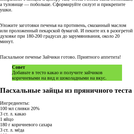
а туловище — побольше. Сформируйте силуэт и прикрепите
ушки.
Уложите заготовки печенья на противень, смазанный маслом
или проложенный пекарской бумагой. И пеките их в разогретой
духовке при 180-200 градусах до зарумянивания, около 20
минут.
Пасхальное печенье Зайчики готово. Приятного аппетита!
Совет
Добавьте в тесто какао и получите зайчиков
коричневыми на вид и шоколадными на вкус.
Пасхальные зайцы из пряничного теста
Ингредиенты:
100 мл сливки 20%
3 ст. л. какао
1 яйцо
180 г коричневого сахара
3 ст. л. мёда