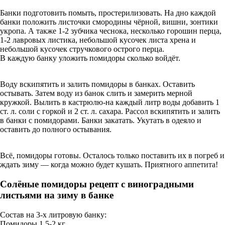
Банки подготовить помыть, простерилизовать. На дно каждой
банки положить листочки смородины чёрной, вишни, зонтики
укропа. А также 1-2 зубчика чеснока, несколько горошин перца,
1-2 лавровых листика, небольшой кусочек листа хрена и
небольшой кусочек стручкового острого перца.
В каждую банку уложить помидоры сколько войдёт.
Воду вскипятить и залить помидоры в банках. Оставить
остывать. Затем воду из банок слить и замерить мерной
кружкой. Вылить в кастрюлю-на каждый литр воды добавить 1
ст. л. соли с горкой и 2 ст. л. сахара. Рассол вскипятить и залить
в банки с помидорами. Банки закатать. Укутать в одеяло и
оставить до полного остывания.
Всё, помидоры готовы. Осталось только поставить их в погреб и
ждать зиму — когда можно будет кушать. Приятного аппетита!
Солёные помидоры рецепт с виноградными
листьями на зиму в банке
Состав на 3-х литровую банку:
Помидоры 1,5-2 кг