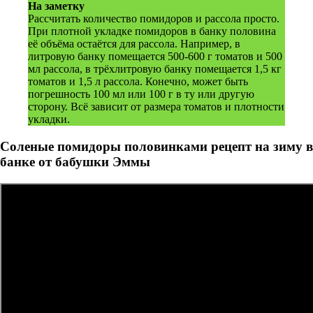
На заметку
Рассчитать количество помидоров и рассола просто.
При плотной укладке помидоров в банку половина
её объёма остаётся для рассола. Например, в
литровую банку помещается 500-600 г томатов и 500
мл рассола, в трёхлитровую банку помещается 1,5 кг
томатов и 1,5 л рассола. Конечно, может быть
погрешность 100 мл или 100 г в ту или другую
сторону. Всё зависит от размера томатов и плотности
укладки.
Соленые помидоры половинками рецепт на зиму в
банке от бабушки Эммы