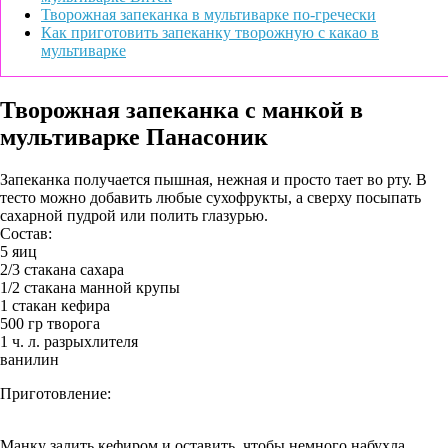
Творожная запеканка в мультиварке по-гречески
Как приготовить запеканку творожную с какао в
мультиварке
Творожная запеканка с манкой в
мультиварке Панасоник
Запеканка получается пышная, нежная и просто тает во рту. В
тесто можно добавить любые сухофрукты, а сверху посыпать
сахарной пудрой или полить глазурью.
Состав:
5 яиц
2/3 стакана сахара
1/2 стакана манной крупы
1 стакан кефира
500 гр творога
1 ч. л. разрыхлителя
ванилин
Приготовление:
Манку залить кефиром и оставить, чтобы немного набухла.