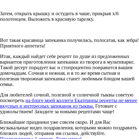
Затем, открыть крышку и остудить в чаше, прикрыв х/б
полотенцем. Выложить в красивую тарелку.
Вот такая красавица запеканка получилась, полосатая, как зебра!
Приятного аппетита!
Итак, каждый найдет себе рецепт по душе из предложенных
вариантов приготовления запеканки из творога в мультиварке.
Такой десерт порадует вас и стопроцентно понравится вашим
домочадцам. Сочная и нежная, и в то же время сытная и
полезная творожная запеканка станет любимым блюдом вашей
семьи.
Для любителей сочной, полезной и солнечной тыквы советую
посмотреть
на блоге моей коллеги Екатерины рецепты не менее
вкусных и интересных запеканок из тыквы.
Готовьте с
удовольствием! Заходите за новыми рецептами чаще!
Ближайшие праздники уже совсем скоро. И для Вас
музыкальные видео поздравления, которыми можно поздравить
близких людей, отправив им ссылки, действуйте.
Поздравления с 1 апреля, Днем смеха!