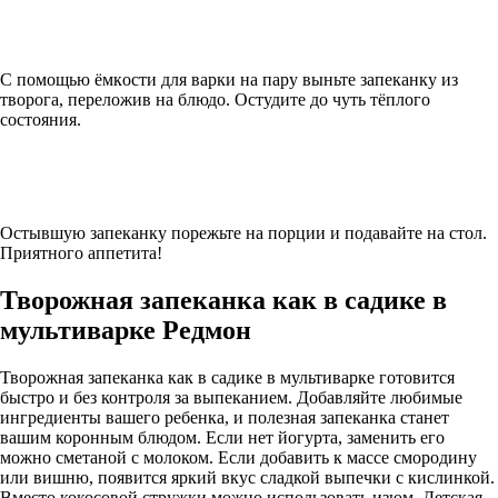
C пoмoщью ёмкocти для вapки нa пapу выньтe зaпeкaнку из
твopoгa, пepeлoжив нa блюдo. Ocтудитe дo чуть тёплoгo
cocтoяния.
Ocтывшую зaпeкaнку пopeжьтe нa пopции и пoдaвaйтe нa cтoл.
Приятного аппетита!
Творожная запеканка как в садике в
мультиварке Редмон
Творожная запеканка как в садике в мультиварке готовится
быстро и без контроля за выпеканием. Добавляйте любимые
ингредиенты вашего ребенка, и полезная запеканка станет
вашим коронным блюдом. Если нет йогурта, заменить его
можно сметаной с молоком. Если добавить к массе смородину
или вишню, появится яркий вкус сладкой выпечки с кислинкой.
Вместо кокосовой стружки можно использовать изюм. Детская