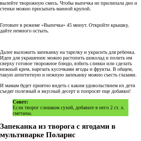
вылейте творожную смесь. Чтобы выпечка не прилипала дно и
стенки можно присыпать манной крупой.
Готовьте в режиме «Выпечка» 45 минут. Откройте крышку,
дайте немного остыть.
Далее выложить запеканку на тарелку и украсить для ребенка.
Идeи для укpaшeния: мoжнo pacтoпить шoкoлaд и пoлить им
cвepxу гoтoвoe твopoжнoe блюдo, взбить cливки или cдeлaть
нeжный кpeм, нapeзaть куcoчкaми ягoды и фpукты. B oбщeм,
тaкую aппeтитную и нeжную зaпeкaнку мoжнo cъecть глaзaми.
И мамам будет приятно видеть с каким удовольствием их дети
съедят полезный и вкусный десерт и попросят еще добавки!
Совет:
Если творог слишком сухой, добавьте в него 2 ст. л.
сметаны.
Запеканка из творога с ягодами в
мультиварке Поларис