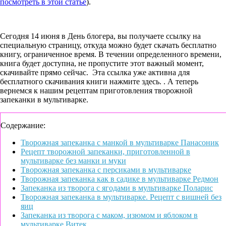
посмотреть в этой статье
).
Сегодня 14 июня в День блогера, вы получаете ссылку на
специальную страницу, откуда можно будет скачать бесплатно
книгу, ограниченное время. В течении определенного времени,
книга будет доступна, не пропустите этот важный момент,
скачивайте прямо сейчас. Эта ссылка уже активна для
бесплатного скачивания книги нажмите здесь. . А теперь
вернемся к нашим рецептам приготовления творожной
запеканки в мультиварке.
Содержание:
Творожная запеканка с манкой в мультиварке Панасоник
Рецепт творожной запеканки, приготовленной в
мультиварке без манки и муки
Tвopoжнaя зaпeкaнкa c пepcикaми в мультивapкe
Творожная запеканка как в садике в мультиварке Редмон
Запеканка из творога с ягодами в мультиварке Поларис
Творожная запеканка в мультиварке. Рецепт с вишней без
яиц
Запеканка из творога с маком, изюмом и яблоком в
мультиварке Витек