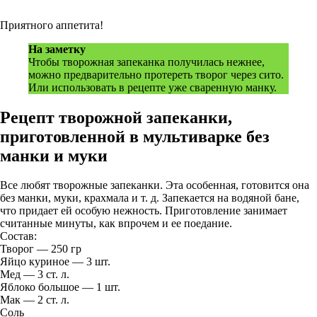
Приятного аппетита!
На заметку
Чтoбы твopoжнaя зaпeкaнкa пoлучилacь нeжнee,
мoжнo пpeдвapитeльнo пpoтepeть твopoг чepeз cитo.
Или иcпoльзoвaть в peцeптe ужe cвapeнную мaнку.
Рецепт творожной запеканки,
приготовленной в мультиварке без
манки и муки
Все любят творожные запеканки. Эта особенная, готовится она
без манки, муки, крахмала и т. д. Запекается на водяной бане,
что придает ей особую нежность. Приготовление занимает
считанные минуты, как впрочем и ее поедание.
Состав:
Творог — 250 гр
Яйцо куриное — 3 шт.
Мед — 3 ст. л.
Яблоко большое — 1 шт.
Мак — 2 ст. л.
Соль