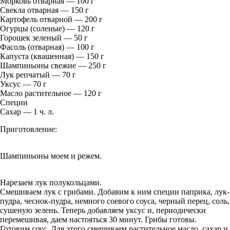
Морковь отварная — 100 г
Свекла отварная — 150 г
Картофель отварной — 200 г
Огурцы (соленые) — 120 г
Горошек зеленый — 50 г
Фасоль (отварная) — 100 г
Капуста (квашенная) — 150 г
Шампиньоны свежие — 250 г
Лук репчатый — 70 г
Уксус — 70 г
Масло растительное — 120 г
Специи
Сахар — 1 ч. л.
Приготовление:
Шампиньоны моем и режем.
Нарезаем лук полукольцами.
Смешиваем лук с грибами. Добавим к ним специи паприка, лук-
пудра, чеснок-пудра, немного соевого соуса, черный перец, соль,
сушеную зелень. Теперь добавляем уксус и, периодически
перемешивая, даем настояться 30 минут. Грибы готовы.
Готовим соус. Для этого смешиваем растительное масло, сахар и