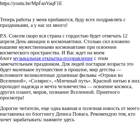
https://youtu.be/MpFanVaqF1E
Теперь работы у меня прибавится, буду всех поздравлять с
праздниками, а у нас их много!
P.S. Совсем скоро вся страна с гордостью будет отмечать 12
апреля День авиации и космонавтики. Столько сил вложено
нашими мужественными космонавтами при освоении
космического пространства. И Вас ждет на моем
блоге
музыкальная открытка-поздравление
с этим
замечательным праздником. Для людей постарше возраста это
будет маленькое путешествие в прошлое, мир детства —
вспомните великолепные душевные фильмы «Отроки во
Вселенной», «Солярис», «Млечный путь». Красной нитью в них
проходит надежда и мечта человечества — освоение космоса,
других планет, миров, познание Вселенной. Приятного
просмотра!
Дорогие читатели, еще одна важная и полезная новость от моего
наставника по блоггингу Дениса Повага. Рекомендую тем, кто
хочет зарабатывать: нажмите здесь