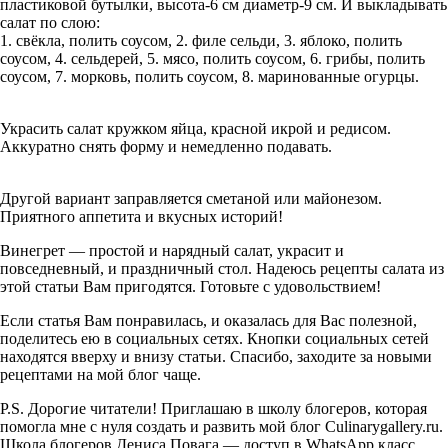
пластиковой бутылки, высота-6 см диаметр-9 см. И выкладывать
салат по слою:
1. свёкла, полить соусом, 2. филе сельди, 3. яблоко, полить
соусом, 4. сельдерей, 5. мясо, полить соусом, 6. грибы, полить
соусом, 7. морковь, полить соусом, 8. маринованные огурцы.
Украсить салат кружком яйца, красной икрой и редисом.
Аккуратно снять форму и немедленно подавать.
Другой вариант заправляется сметаной или майонезом.
Приятного аппетита и вкусных историй!
Винегрет — простой и нарядный салат, украсит и
повседневный, и праздничный стол. Надеюсь рецепты салата из
этой статьи Вам пригодятся. Готовьте с удовольствием!
Если статья Вам понравилась, и оказалась для Вас полезной,
поделитесь ею в социальных сетях. Кнопки социальных сетей
находятся вверху и внизу статьи. Спасибо, заходите за новыми
рецептами на мой блог чаще.
P.S. Дорогие читатели! Приглашаю в школу блогеров, которая
помогла мне с нуля создать и развить мой блог Culinarygallery.ru.
Школа блогеров Дениса Повага — доступ в WhatsApp класс