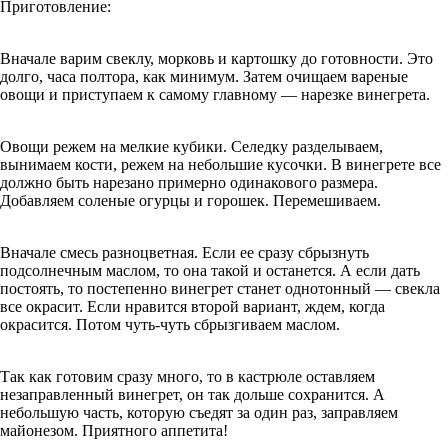
Приготовление:
Вначале варим свеклу, морковь и картошку до готовности. Это
долго, часа полтора, как минимум. Затем очищаем вареные
овощи и приступаем к самому главному — нарезке винегрета.
Овощи режем на мелкие кубики. Селедку разделываем,
вынимаем кости, режем на небольшие кусочки. В винегрете все
должно быть нарезано примерно одинакового размера.
Добавляем соленые огурцы и горошек. Перемешиваем.
Вначале смесь разноцветная. Если ее сразу сбрызнуть
подсолнечным маслом, то она такой и останется. А если дать
постоять, то постепенно винегрет станет однотонный — свекла
все окрасит. Если нравится второй вариант, ждем, когда
окрасится. Потом чуть-чуть сбрызгиваем маслом.
Так как готовим сразу много, то в кастрюле оставляем
незаправленный винегрет, он так дольше сохранится. А
небольшую часть, которую съедят за один раз, заправляем
майонезом. Приятного аппетита!