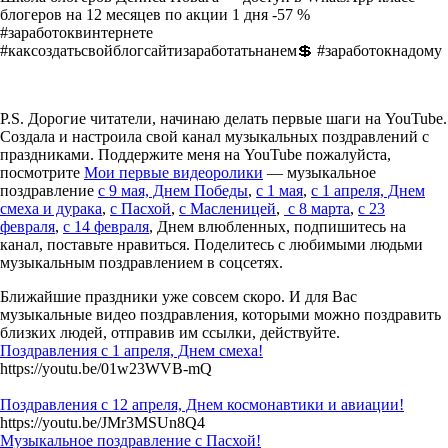
блогеров на 12 месяцев по акции 1 дня -57 %
#заработоквинтернете
#каксоздатьсвойблогсайтизаработатьнанем💲 #заработокнадому
P.S. Дорогие читатели, начинаю делать первые шаги на YouTube.
Создала и настроила свой канал музыкальных поздравлений с
праздниками. Поддержите меня на YouTube пожалуйста,
посмотрите
Мои первые видеоролики
— музыкальное
поздравление
с 9 мая, Днем Победы
,
с 1 мая
,
с 1 апреля, Днем
смеха и дурака
,
с Пасхой
,
с Масленицей
,
с 8 марта
,
с 23
февраля
,
с 14 февраля
, Днем влюбленных, подпишитесь на
канал, поставьте нравиться. Поделитесь с любимыми людьми
музыкальным поздравлением в соцсетях.
Ближайшие праздники уже совсем скоро. И для Вас
музыкальные видео поздравления, которыми можно поздравить
близких людей, отправив им ссылки, действуйте.
Поздравления с 1 апреля, Днем смеха!
https://youtu.be/01w23WVB-mQ
Поздравления с 12 апреля, Днем космонавтики и авиации!
https://youtu.be/JMr3MSUn8Q4
Музыкальное поздравление с Пасхой!