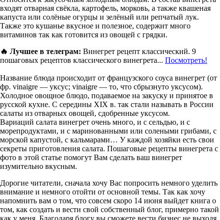
входят отварная свёкла, картофель, морковь, а также квашеная
капуста или солёные огурцы и зелёный или репчатый лук.
Также это кушанье вкусное и полезное, содержит много
витаминов так как готовится из овощей с грядки.
🔥 Лучшее в телеграм:
Винегрет рецепт классический. 9
пошаговых рецептов классического винегрета...
Посмотреть!
Название блюда происходит от французского соуса винегрет (от
фр. vinaigre — уксус; vinaigre — то, что сбрызнуто уксусом).
Холодное овощное блюдо, подаваемое на закуску и принятое в
русской кухне. С середины XIX в. так стали называть в России
салаты из отварных овощей, сдобренные уксусом.
Вариаций салата винегрет очень много, и с сельдью, и с
морепродуктами, и с маринованными или солеными грибами, с
морской капустой, с кальмарами… У каждой хозяйки есть свои
секреты приготовления салата. Пошаговые рецепты винегрета с
фото в этой статье помогут Вам сделать ваш винегрет
изумительно вкусным.
Дорогие читатели, сначала хочу Вас попросить немного уделить
внимание и немного отойти от основной темы. Так как хочу
напомнить вам о том, что совсем скоро 14 июня выйдет книга о
том, как создать и вести свой собственный блог, примерно такой
как у меня. Благодаря блогу вы сможете вести бизнес не выходя