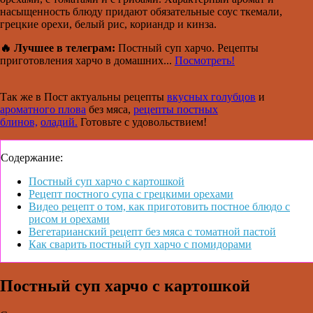
насыщенность блюду придают обязательные соус ткемали,
грецкие орехи, белый рис, кориандр и кинза.
🔥 Лучшее в телеграм:
Постный суп харчо. Рецепты
приготовления харчо в домашних...
Посмотреть!
Так же в Пост актуальны рецепты
вкусных голубцов
и
ароматного плова
без мяса,
рецепты постных
блинов,
оладий.
Готовьте с удовольствием!
Содержание:
Постный суп харчо с картошкой
Рецепт постного супа с грецкими орехами
Видео рецепт о том, как приготовить постное блюдо с
рисом и орехами
Вегетарианский рецепт без мяса с томатной пастой
Как сварить постный суп харчо с помидорами
Постный суп харчо с картошкой