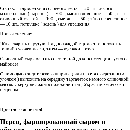
Состав: тарталетки из слоеного теста — 20 шт., лосось
малосольный ( нарезка ) — 300 г, масло сливочное — 50 г, сыр
сливочный мягкий — 100 г, сметана — 50 г, яйцо перепелиное
— 10 шт., петрушка ( зелень ) для украшения.
Приготовление:
Яйца сварить вкрутую. На дно каждой тарталетки положить
тонкий кусочек масла, затем — кусочки лосося.
Сливочный сыр смешать со сметаной до консистенции густого
майонеза.
С помощью кондитерского шприца ( или пакета с отрезанным
уголком ) выложить на середину тарталеток немного сливочной
массы. Сверху выложить половинки яиц. Украсить веточками
петрушки.
Приятного аппетита!
Перец, фаршированный сыром и
яйцами — необычная и яркая закуска