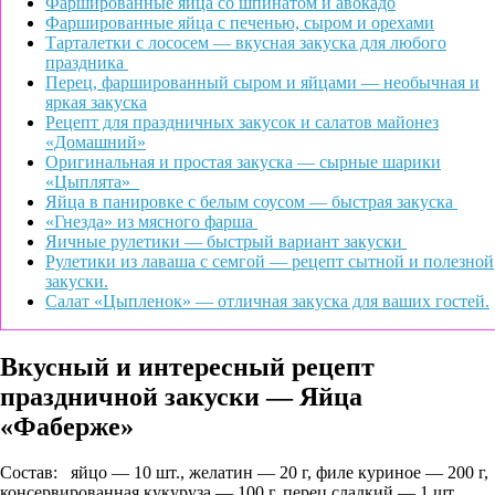
Фаршированные яйца со шпинатом и авокадо
Фаршированные яйца с печенью, сыром и орехами
Тарталетки с лососем — вкусная закуска для любого
праздника
Перец, фаршированный сыром и яйцами — необычная и
яркая закуска
Рецепт для праздничных закусок и салатов майонез
«Домашний»
Оригинальная и простая закуска — сырные шарики
«Цыплята»
Яйца в панировке с белым соусом — быстрая закуска
«Гнезда» из мясного фарша
Яичные рулетики — быстрый вариант закуски
Рулетики из лаваша с семгой — рецепт сытной и полезной
закуски.
Салат «Цыпленок» — отличная закуска для ваших гостей.
Вкусный и интересный рецепт
праздничной закуски — Яйца
«Фаберже»
Состав:
яйцо — 10 шт., желатин — 20 г, филе куриное — 200 г,
консервированная кукуруза — 100 г, перец сладкий — 1 шт.,