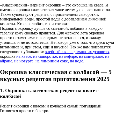
«Классический» вариант окрошки – это окрошка на квасе. И
именно окрошка классическая чаще летом украшает наш стол.
Также существуют рецепты с применением сыворотки,
минеральной воды, простой воды с добавлением лимонной
кислоты. Кто как любит, так и готовит.
Подавать окрошку лучше со сметаной, добавив в каждую
тарелку кому сколько нравится. Для жаркого лета окрошка
просто незаменима: и голодным не останешься, и жажду
утолишь, и не потолстеешь. Не говоря уже о том, что здесь куча
витаминов и, при этом, еще и вкусно! Так же вам понравятся
следующие публикации:
хлебный квас в домашних условиях,
окрошка
на квасе,
на сыворотке,
на кефире,
на минералке,
на
айране
,
на йогурте,
на лимонном соке,
на воде.
Окрошка классическая с колбасой — 5
вкусных рецептов приготовления 2025
1. Окрошка классическая рецепт на квасе с
колбасой
Рецепт окрошки с квасом и колбасой самый популярный.
Готовится просто и быстро.