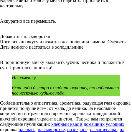
Вареные яйца и колбасу мелко нарезать. Прибавить в
кастрюльку.
Аккуратно все перемешать.
Добавить 2 л. сыворотки.
Посолить по вкусу и отжать сок с половина лимона. Смешать.
Дать немного настояться в холодильнике.
В порционную миску выдавить зубчик чеснока и положить в
суп. Приятного аппетита!
На заметку
Если надо быстро охладить окрошку, то добавьте в
нее несколько кубиков льда.
Соблазнительно аппетитная, ароматная, радующая глаз окрошка
придется по душе всем: от мала, до велика. За небольшое
количество потраченного времени тарелочка холодненькой
вкусной окрошки украсит ваш стол. Так же вам понравятся
следующие публикации:
хлебный квас в домашних условиях,
окрошка
на квасе,
на сыворотке,
на кефире,
на минералке,
на