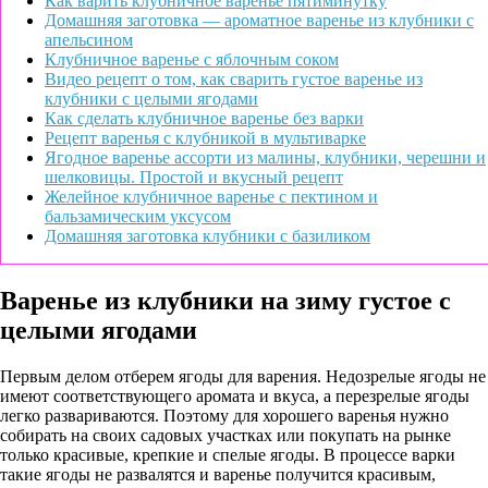
Как варить клубничное варенье пятиминутку
Домашняя заготовка — ароматное варенье из клубники с
апельсином
Клубничное варенье с яблочным соком
Видео рецепт о том, как сварить густое варенье из
клубники с целыми ягодами
Как сделать клубничное варенье без варки
Рецепт варенья с клубникой в мультиварке
Ягодное варенье ассорти из малины, клубники, черешни и
шелковицы. Простой и вкусный рецепт
Желейное клубничное варенье с пектином и
бальзамическим уксусом
Домашняя заготовка клубники с базиликом
Варенье из клубники на зиму густое с
целыми ягодами
Первым делом отберем ягоды для варения. Недозрелые ягоды не
имеют соответствующего аромата и вкуса, а перезрелые ягоды
легко развариваются. Поэтому для хорошего варенья нужно
собирать на своих садовых участках или покупать на рынке
только красивые, крепкие и спелые ягоды. В процессе варки
такие ягоды не развалятся и варенье получится красивым,