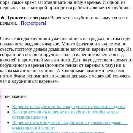
пора, самое время заготавливать на зиму варенье. И одной из
первых ягод, с которой приходится работать, является клубника.
🔥 Лучшее в телеграм:
Варенье из клубники на зиму густое с
целыми...
Посмотреть!
Спелые ягоды клубники уже появились на грядках, в этом году
начало лета выдалось жаркое. Много фруктов и ягод летом не
съесть, поэтому делаем домашние заготовки варенья на зиму. Из
собранной собственноручно ягоды, сваренное варенье всегда
вкусней и ароматней магазинного. Да и вкус детства и аромат от
бабушкиного варенья (помните пенки от варенья в тазу) ни в
каком магазине не купишь. А холодными зимними вечерами
потом будем вспоминать о жарких деньках с чашечкой горячего
чая и клубничным вареньем.
Содержание:
Варенье из клубники на зиму густое с целыми ягодами
Как приготовить варенье из клубники, чтобы ягоды
остались целыми
Варенье пятиминутка из клубники с целыми ягодами —
классический рецепт