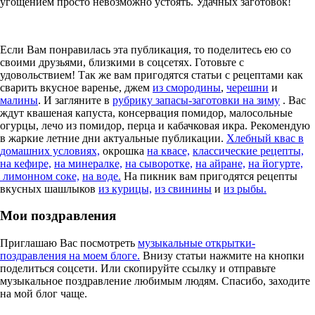
угощением просто невозможно устоять. Удачных заготовок!
Если Вам понравилась эта публикация, то поделитесь ею со
своими друзьями, близкими в соцсетях. Готовьте с
удовольствием! Так же вам пригодятся статьи с рецептами как
сварить вкусное варенье, джем
из смородины
,
черешни
и
малины
. И загляните в
рубрику запасы-заготовки на зиму
. Вас
ждут квашеная капуста, консервация помидор, малосольные
огурцы, лечо из помидор, перца и кабачковая икра. Рекомендую
в жаркие летние дни актуальные публикации.
Хлебный квас в
домашних условиях,
окрошка
на квасе,
классические рецепты,
на кефире,
на минералке,
на сыворотке,
на айране,
на йогурте,
лимонном соке,
на воде.
На пикник вам пригодятся рецепты
вкусных шашлыков
из курицы,
из свинины
и
из рыбы.
Мои поздравления
Приглашаю Вас посмотреть
музыкальные открытки-
поздравления на моем блоге.
Внизу статьи нажмите на кнопки
поделиться соцсети. Или скопируйте ссылку и отправьте
музыкальное поздравление любимым людям. Спасибо, заходите
на мой блог чаще.