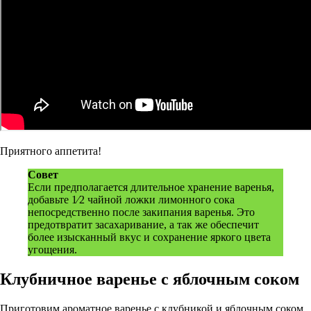
Приятного аппетита!
Совет
Если предполагается длительное хранение варенья,
добавьте 1⁄2 чайной ложки лимонного сока
непосредственно после закипания варенья. Это
предотвратит засахаривание, а так же обеспечит
более изысканный вкус и сохранение яркого цвета
угощения.
Клубничное варенье с яблочным соком
Приготовим ароматное варенье с клубникой и яблочным соком.